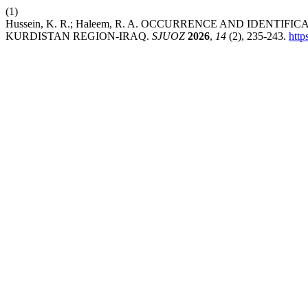
(1)
Hussein, K. R.; Haleem, R. A. OCCURRENCE AND IDENTI
KURDISTAN REGION-IRAQ.
SJUOZ
2026
,
14
(2), 235-243.
http